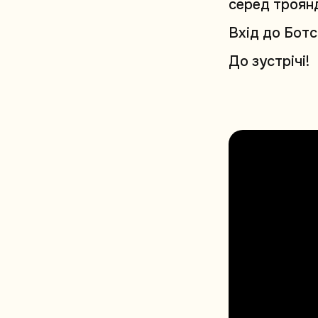
с
е
р
е
д
т
р
о
я
н
В
х
і
д
д
о
Б
о
т
с
Д
о
з
у
с
т
р
і
ч
і
!