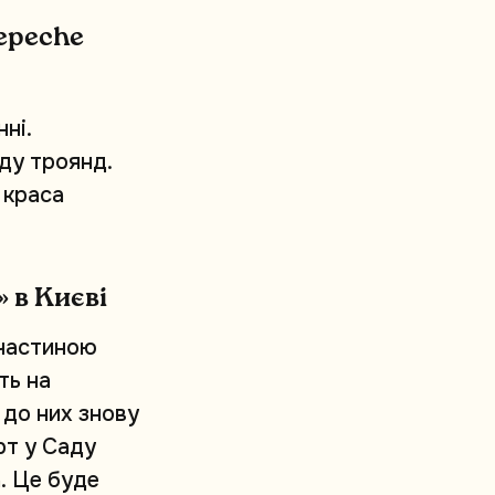
e
p
e
c
h
e
н
н
і
.
д
у
т
р
о
я
н
д
.
к
р
а
с
а
»
в
К
и
є
в
і
ч
а
с
т
и
н
о
ю
т
ь
н
а
д
о
н
и
х
з
н
о
в
у
р
т
у
С
а
д
у
а
.
Ц
е
б
у
д
е