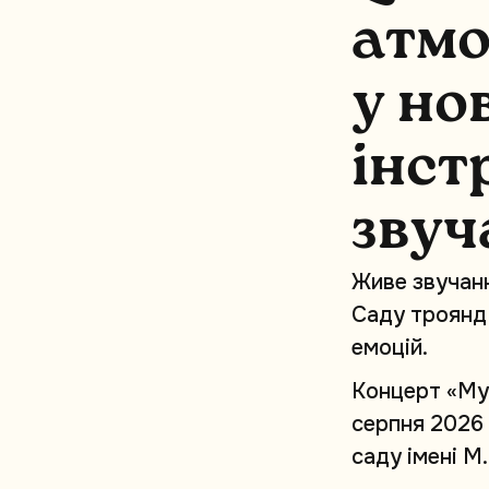
а
т
м
у
н
о
і
н
с
т
з
в
у
ч
Ж
и
в
е
з
в
у
ч
а
н
С
а
д
у
т
р
о
я
н
д
е
м
о
ц
і
й
.
К
о
н
ц
е
р
т
«
М
у
с
е
р
п
н
я
2
0
2
6
с
а
д
у
і
м
е
н
і
М
.