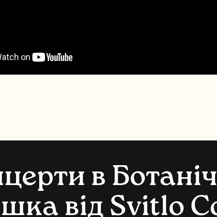
н
ц
е
р
т
и
в
Б
о
т
а
н
і
и
ш
к
а
в
і
д
S
v
i
t
l
o
C