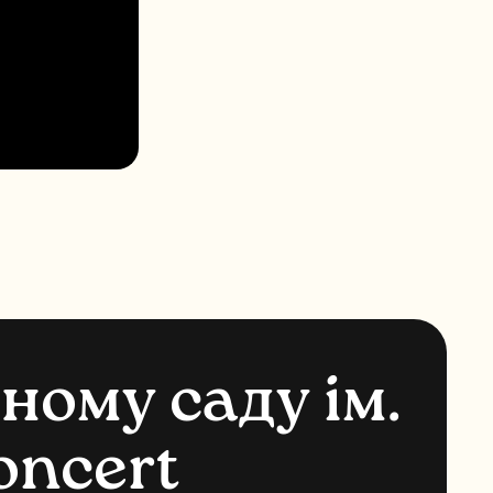
ч
н
о
м
у
с
а
д
у
і
м
.
o
n
c
e
r
t