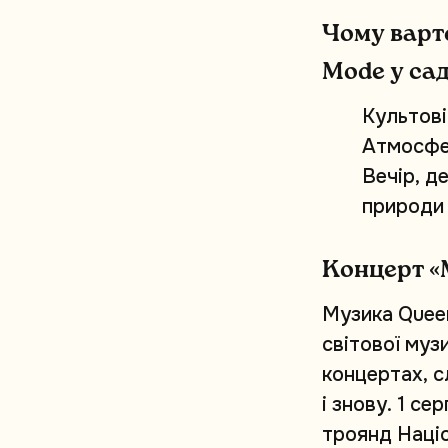
Ч
о
м
у
в
а
р
т
M
o
d
e
у
с
а
К
у
л
ь
т
о
в
і
А
т
м
о
с
ф
В
е
ч
і
р
,
д
п
р
и
р
о
д
и
К
о
н
ц
е
р
т
«
М
у
з
и
к
а
Q
u
e
e
с
в
і
т
о
в
о
ї
м
у
з
к
о
н
ц
е
р
т
а
х
,
с
і
з
н
о
в
у
.
1
с
е
р
т
р
о
я
н
д
Н
а
ц
і