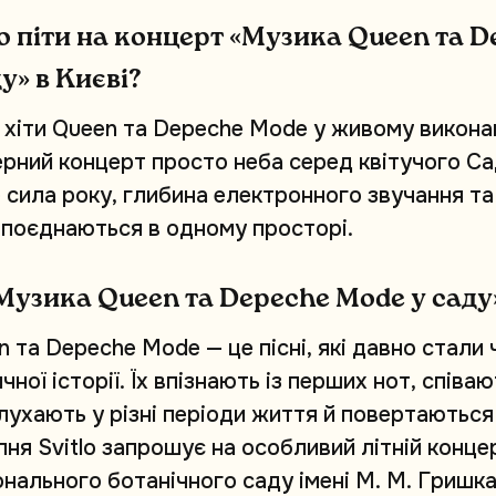
о
п
і
т
и
н
а
к
о
н
ц
е
р
т
«
М
у
з
и
к
а
Q
u
e
e
n
т
а
D
д
у
»
в
К
и
є
в
і
?
х
і
т
и
Q
u
e
e
n
т
а
D
e
p
e
c
h
e
M
o
d
e
у
ж
и
в
о
м
у
в
и
к
о
н
а
е
р
н
и
й
к
о
н
ц
е
р
т
п
р
о
с
т
о
н
е
б
а
с
е
р
е
д
к
в
і
т
у
ч
о
г
о
С
а
е
с
и
л
а
р
о
к
у
,
г
л
и
б
и
н
а
е
л
е
к
т
р
о
н
н
о
г
о
з
в
у
ч
а
н
н
я
т
а
п
о
є
д
н
а
ю
т
ь
с
я
в
о
д
н
о
м
у
п
р
о
с
т
о
р
і
.
М
у
з
и
к
а
Q
u
e
e
n
т
а
D
e
p
e
c
h
e
M
o
d
e
у
с
а
д
у
n
т
а
D
e
p
e
c
h
e
M
o
d
e
—
ц
е
п
і
с
н
і
,
я
к
і
д
а
в
н
о
с
т
а
л
и
и
ч
н
о
ї
і
с
т
о
р
і
ї
.
Ї
х
в
п
і
з
н
а
ю
т
ь
і
з
п
е
р
ш
и
х
н
о
т
,
с
п
і
в
а
ю
л
у
х
а
ю
т
ь
у
р
і
з
н
і
п
е
р
і
о
д
и
ж
и
т
т
я
й
п
о
в
е
р
т
а
ю
т
ь
с
я
п
н
я
S
v
i
t
l
o
з
а
п
р
о
ш
у
є
н
а
о
с
о
б
л
и
в
и
й
л
і
т
н
і
й
к
о
н
ц
е
о
н
а
л
ь
н
о
г
о
б
о
т
а
н
і
ч
н
о
г
о
с
а
д
у
і
м
е
н
і
М
.
М
.
Г
р
и
ш
к