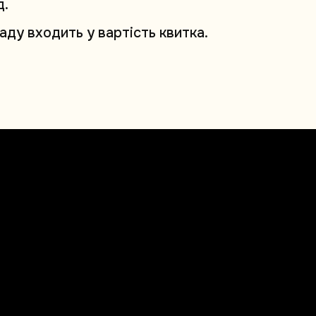
д
.
а
д
у
в
х
о
д
и
т
ь
у
в
а
р
т
і
с
т
ь
к
в
и
т
к
а
.