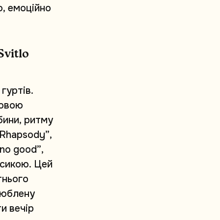
о
,
е
м
о
ц
і
й
н
о
S
v
i
t
l
o
г
у
р
т
і
в
.
о
в
о
ю
б
и
н
и
,
р
и
т
м
у
R
h
a
p
s
o
d
y
”
,
n
o
g
o
o
d
”
,
с
и
к
о
ю
.
Ц
е
й
т
н
ь
о
г
о
ю
б
л
е
н
у
т
и
в
е
ч
і
р