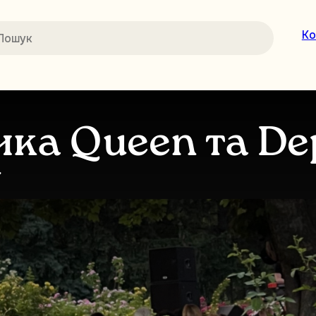
Ко
ка Queen та De
у