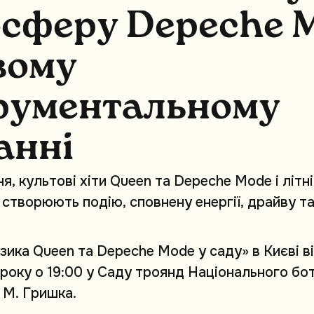
о
с
ф
е
р
у
D
e
p
e
c
h
e
в
о
м
у
р
у
м
е
н
т
а
л
ь
н
о
м
у
а
н
н
і
н
я
,
к
у
л
ь
т
о
в
і
х
і
т
и
Q
u
e
e
n
т
а
D
e
p
e
c
h
e
M
o
d
e
і
л
і
т
н
і
с
т
в
о
р
ю
ю
т
ь
п
о
д
і
ю
,
с
п
о
в
н
е
н
у
е
н
е
р
г
і
ї
,
д
р
а
й
в
у
т
з
и
к
а
Q
u
e
e
n
т
а
D
e
p
e
c
h
e
M
o
d
e
у
с
а
д
у
»
в
К
и
є
в
і
в
і
р
о
к
у
о
1
9
:
0
0
у
С
а
д
у
т
р
о
я
н
д
Н
а
ц
і
о
н
а
л
ь
н
о
г
о
б
о
М
.
Г
р
и
ш
к
а
.