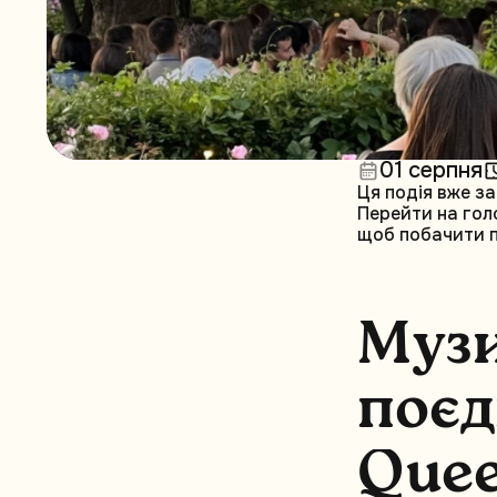
01 серпня
Ця подія вже за
Перейти на гол
щоб побачити по
М
у
з
п
о
є
д
Q
u
e