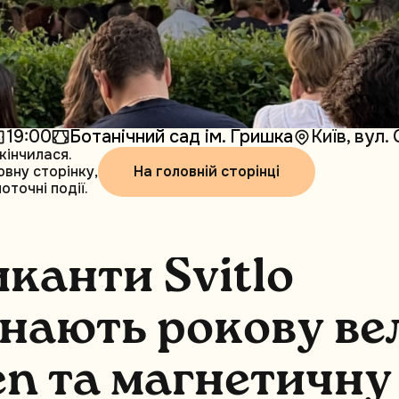
19:00
Ботанічний сад ім. Гришка
Київ, вул.
кінчилася.
На головній сторінці
овну сторінку,
точні події.
и
к
а
н
т
и
S
v
i
t
l
o
н
а
ю
т
ь
р
о
к
о
в
у
в
е
e
n
т
а
м
а
г
н
е
т
и
ч
н
у