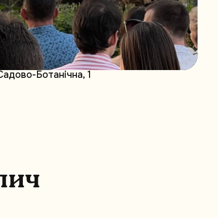
 Садово-Ботанічна, 1
л
и
ч