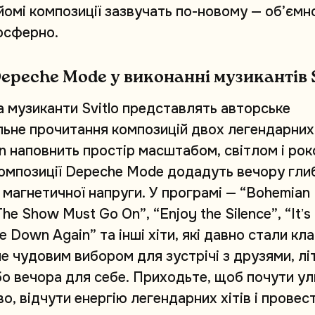
й
о
м
і
к
о
м
п
о
з
и
ц
і
ї
з
а
з
в
у
ч
а
т
ь
п
о
-
н
о
в
о
м
у
—
о
б
’
є
м
н
о
с
ф
е
р
н
о
.
D
e
p
e
c
h
e
M
o
d
e
у
в
и
к
о
н
а
н
н
і
м
у
з
и
к
а
н
т
і
в
а
м
у
з
и
к
а
н
т
и
S
v
i
t
l
o
п
р
е
д
с
т
а
в
л
я
т
ь
а
в
т
о
р
с
ь
к
е
л
ь
н
е
п
р
о
ч
и
т
а
н
н
я
к
о
м
п
о
з
и
ц
і
й
д
в
о
х
л
е
г
е
н
д
а
р
н
и
х
n
н
а
п
о
в
н
и
т
ь
п
р
о
с
т
і
р
м
а
с
ш
т
а
б
о
м
,
с
в
і
т
л
о
м
і
р
о
к
о
м
п
о
з
и
ц
і
ї
D
e
p
e
c
h
e
M
o
d
e
д
о
д
а
д
у
т
ь
в
е
ч
о
р
у
г
л
и
м
а
г
н
е
т
и
ч
н
о
ї
н
а
п
р
у
г
и
.
У
п
р
о
г
р
а
м
і
—
“
B
o
h
e
m
i
a
n
T
h
e
S
h
o
w
M
u
s
t
G
o
O
n
”
,
“
E
n
j
o
y
t
h
e
S
i
l
e
n
c
e
”
,
“
I
t
ʼ
s
e
D
o
w
n
A
g
a
i
n
”
т
а
і
н
ш
і
х
і
т
и
,
я
к
і
д
а
в
н
о
с
т
а
л
и
к
л
а
н
е
ч
у
д
о
в
и
м
в
и
б
о
р
о
м
д
л
я
з
у
с
т
р
і
ч
і
з
д
р
у
з
я
м
и
,
л
і
б
о
в
е
ч
о
р
а
д
л
я
с
е
б
е
.
П
р
и
х
о
д
ь
т
е
,
щ
о
б
п
о
ч
у
т
и
у
л
в
о
,
в
і
д
ч
у
т
и
е
н
е
р
г
і
ю
л
е
г
е
н
д
а
р
н
и
х
х
і
т
і
в
і
п
р
о
в
е
с