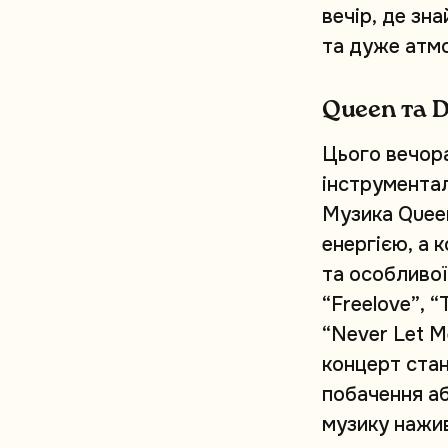
в
е
ч
і
р
,
д
е
з
н
а
т
а
д
у
ж
е
а
т
м
Q
u
e
e
n
т
а
Ц
ь
о
г
о
в
е
ч
о
р
і
н
с
т
р
у
м
е
н
т
а
М
у
з
и
к
а
Q
u
e
e
е
н
е
р
г
і
є
ю
,
а
к
т
а
о
с
о
б
л
и
в
о
ї
“
F
r
e
e
l
o
v
e
”
,
“
“
N
e
v
e
r
L
e
t
M
к
о
н
ц
е
р
т
с
т
а
п
о
б
а
ч
е
н
н
я
а
м
у
з
и
к
у
н
а
ж
и