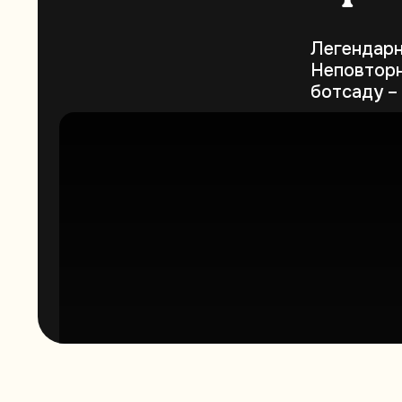
Легендарні
Неповторна
ботсаду – 