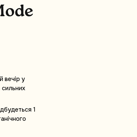
M
o
d
e
й
в
е
ч
і
р
у
а
с
и
л
ь
н
и
х
д
б
у
д
е
т
ь
с
я
1
т
а
н
і
ч
н
о
г
о