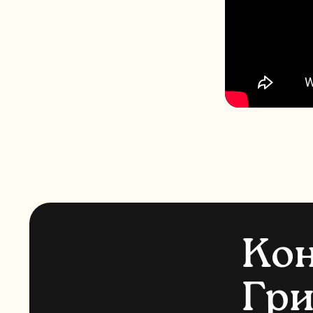
К
о
Г
р