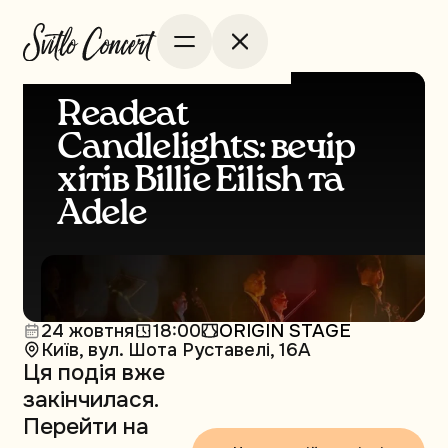
Readeat
Candlelights: вечір
хітів Billie Eilish та
Adele
24 жовтня
18:00
ORIGIN STAGE
Київ, вул. Шота Руставелі, 16А
Ця подія вже
закінчилася.
Перейти на