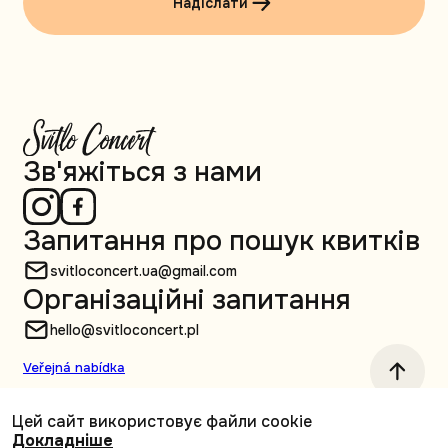
Надіслати
Зв'яжіться з нами
Запитання про пошук квитків
svitloconcert.ua@gmail.com
Організаційні запитання
hello@svitloconcert.pl
Veřejná nabídka
Цей сайт використовує файли cookie
© Svitlo Сoncert, 2026 Усі права захищені
Докладніше