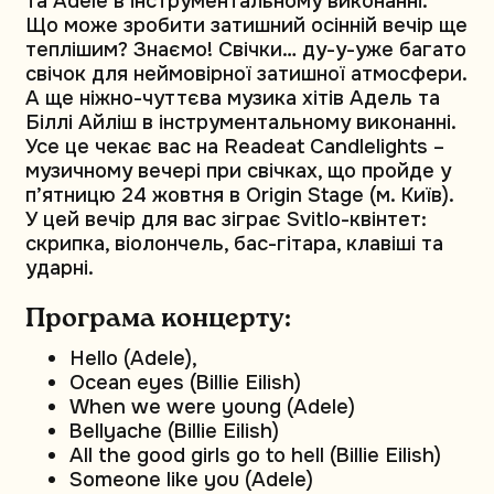
та Adele в інструментальному виконанні.
Що може зробити затишний осінній вечір ще
теплішим? Знаємо! Свічки… ду-у-уже багато
свічок для неймовірної затишної атмосфери.
А ще ніжно-чуттєва музика хітів Адель та
Біллі Айліш в інструментальному виконанні.
Усе це чекає вас на Readeat Candlelights –
музичному вечері при свічках, що пройде у
п’ятницю 24 жовтня в Origin Stage (м. Київ).
У цей вечір для вас зіграє Svitlo-квінтет:
скрипка, віолончель, бас-гітара, клавіші та
ударні.
Програма концерту:
Hello (Adele),
Ocean eyes (Billie Eilish)
When we were young (Adele)
Bellyache (Billie Eilish)
All the good girls go to hell (Billie Eilish)
Someone like you (Adele)